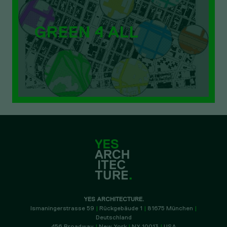
GREEN 4 ALL
YES ARCHITECTURE.
Ismaningerstrasse 59
|
Rückgebäude 1
|
81675 München
|
Deutschland
456 Broadway
|
New York
|
NY 10013
|
USA