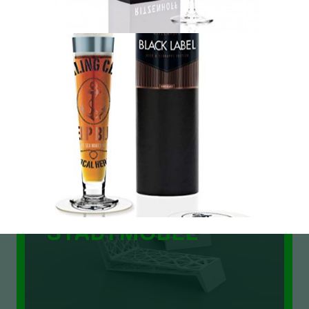
KYMA
STADTMÖBEL