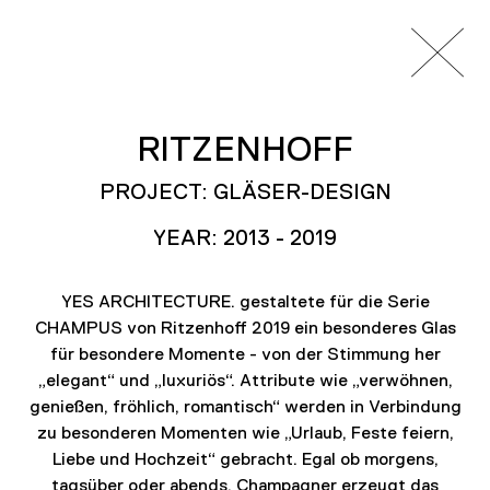
RITZENHOFF
PROJECTS
PRODUCTS_CI
PROJECT: GLÄSER-DESIGN
Produkte, Prototypen, Konzepte,
YEAR: 2013 - 2019
Corporate Identity, Logoentwicklung,
Drucksachen und Webdesign.
YES ARCHITECTURE. gestaltete für die Serie
CHAMPUS von Ritzenhoff 2019 ein besonderes Glas
für besondere Momente - von der Stimmung her
„elegant“ und „luxuriös“. Attribute wie „verwöhnen,
genießen, fröhlich, romantisch“ werden in Verbindung
zu besonderen Momenten wie „Urlaub, Feste feiern,
Liebe und Hochzeit“ gebracht. Egal ob morgens,
tagsüber oder abends, Champagner erzeugt das