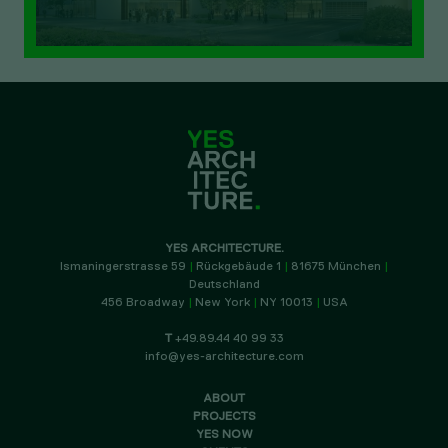
YES ARCHITECTURE.
Ismaningerstrasse 59
|
Rückgebäude 1
|
81675 München
|
Deutschland
456 Broadway
|
New York
|
NY 10013
|
USA
T
+49.89.44 40 99 33
info@yes-architecture.com
ABOUT
PROJECTS
YES NOW