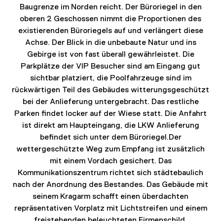
CAMPUS NOP
Baugrenze im Norden reicht. Der Büroriegel in den
NÜRNBERG
oberen 2 Geschossen nimmt die Proportionen des
existierenden Büroriegels auf und verlängert diese
Achse. Der Blick in die unbebaute Natur und ins
Gebirge ist von fast überall gewährleistet. Die
Parkplätze der VIP Besucher sind am Eingang gut
sichtbar platziert, die Poolfahrzeuge sind im
rückwärtigen Teil des Gebäudes witterungsgeschützt
bei der Anlieferung untergebracht. Das restliche
Parken findet locker auf der Wiese statt. Die Anfahrt
ist direkt am Haupteingang, die LKW Anlieferung
befindet sich unter dem Büroriegel.Der
wettergeschützte Weg zum Empfang ist zusätzlich
KMW FASSADE
mit einem Vordach gesichert. Das
Kommunikationszentrum richtet sich städtebaulich
nach der Anordnung des Bestandes. Das Gebäude mit
seinem Kragarm schafft einen überdachten
repräsentativen Vorplatz mit Lichtstreifen und einem
freistehenden beleuchteten Firmenschild.