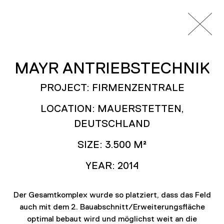
MAYR ANTRIEBSTECHNIK
PROJECTS
COMMERCE
PROJECT: FIRMENZENTRALE
Bürogebäude, Einkaufszentren,
LOCATION: MAUERSTETTEN,
Einzelhandelsflächen, Hotels und
DEUTSCHLAND
Firmenzentralen.
SIZE: 3.500 M²
YEAR: 2014
Der Gesamtkomplex wurde so platziert, dass das Feld
auch mit dem 2. Bauabschnitt/Erweiterungsfläche
optimal bebaut wird und möglichst weit an die