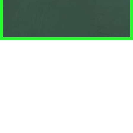
THIS IS YES.
Die Arbeiten von YES.ARC und YES
ARCHITECTURE. (gegründet 2002)
umfassen Architektur, Städtebau,
Innenarchitektur, Möbel, virtuelle Räume,
Produkt- und Webdesign. Der
multidisziplinäre internationale Charakter des
Büros stammt aus der Zusammenarbeit mit
verschiedenen Künstlern und Designern in